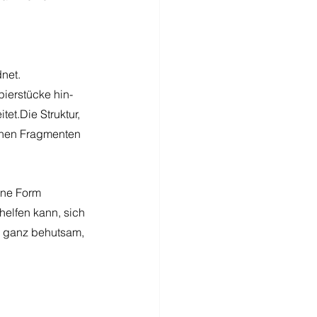
dnet.
ierstücke hin- 
et.Die Struktur, 
schen Fragmenten 
ine Form 
elfen kann, sich 
 – ganz behutsam, 