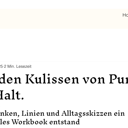
H
25
2 Min. Lesezeit
den Kulissen von Pu
Halt.
5
ken, Linien und Alltagsskizzen ein 
les Workbook entstand