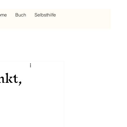
ome
Buch
Selbsthilfe
nkt,