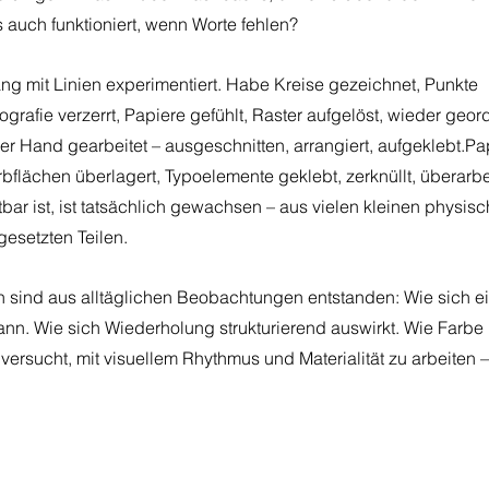
auch funktioniert, wenn Worte fehlen?
ang mit Linien experimentiert. Habe Kreise gezeichnet, Punkte 
grafie verzerrt, Papiere gefühlt, Raster aufgelöst, wieder geor
er Hand gearbeitet – ausgeschnitten, arrangiert, aufgeklebt.Pap
lächen überlagert, Typoelemente geklebt, zerknüllt, überarbeit
tbar ist, ist tatsächlich gewachsen – aus vielen kleinen physi
setzten Teilen.
 sind aus alltäglichen Beobachtungen entstanden: Wie sich e
nn. Wie sich Wiederholung strukturierend auswirkt. Wie Farbe h
 versucht, mit visuellem Rhythmus und Materialität zu arbeiten