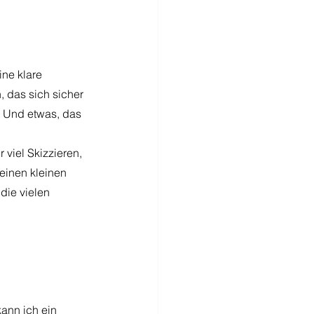
ne klare 
, das sich sicher 
. Und etwas, das 
 viel Skizzieren, 
inen kleinen 
die vielen 
ann ich ein 