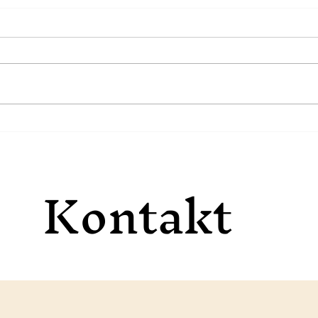
Mini Zine selber
Was
machen
inn
Kontakt