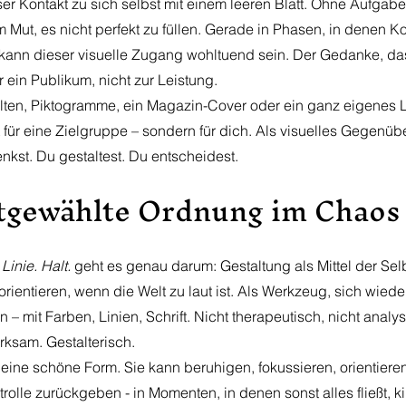
r Kontakt zu sich selbst mit einem leeren Blatt. Ohne Aufgabe
Mut, es nicht perfekt zu füllen. Gerade in Phasen, in denen Ko
kann dieser visuelle Zugang wohltuend sein. Der Gedanke, da
r ein Publikum, nicht zur Leistung. 
alten, Piktogramme, ein Magazin-Cover oder ein ganz eigenes L
 für eine Zielgruppe – sondern für dich. Als visuelles Gegenübe
enkst. Du gestaltest. Du entscheidest.
stgewählte Ordnung im Chaos
Linie. Halt.
 geht es genau darum: Gestaltung als Mittel der Se
orientieren, wenn die Welt zu laut ist. Als Werkzeug, sich wieder
– mit Farben, Linien, Schrift. Nicht therapeutisch, nicht analy
rksam. Gestalterisch.
 eine schöne Form. Sie kann beruhigen, fokussieren, orientiere
rolle zurückgeben - in Momenten, in denen sonst alles fließt, ki