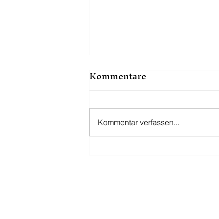
Kommentare
Kommentar verfassen...
Hinter den Kulissen von
Punkt, Linie, Halt.