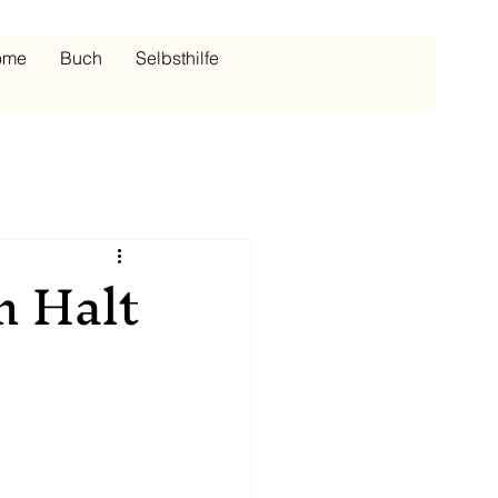
ome
Buch
Selbsthilfe
m Halt