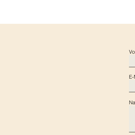
Vo
E-
Ko
Na