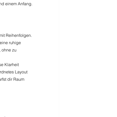
 und einem Anfang.
it Reihenfolgen. 
eine ruhige 
, ohne zu 
e Klarheit 
ordnetes Layout 
arfst dir Raum 