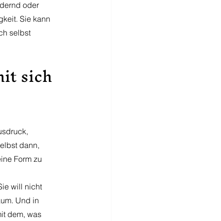
rdernd oder 
keit. Sie kann 
h selbst 
it sich 
usdruck, 
selbst dann, 
eine Form zu 
e will nicht 
aum. Und in 
it dem, was 