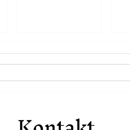
Warum Überforderung
Min
oft unsichtbar bleibt
mac
Kontakt