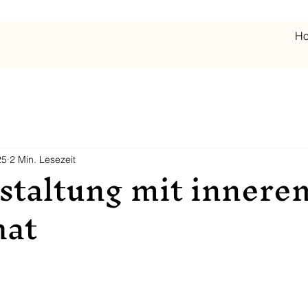
H
25
2 Min. Lesezeit
staltung mit innere
hat