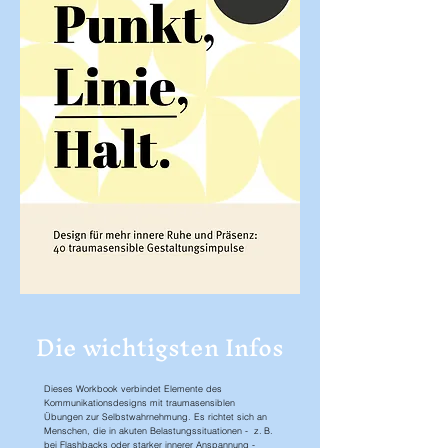
Die wichtigsten Infos
Dieses Workbook verbindet Elemente des
Kommunikationsdesigns mit traumasensiblen
Übungen zur Selbstwahrnehmung. Es richtet sich an
Menschen, die in akuten Belastungssituationen - z. B.
bei Flashbacks oder starker innerer Anspannung -