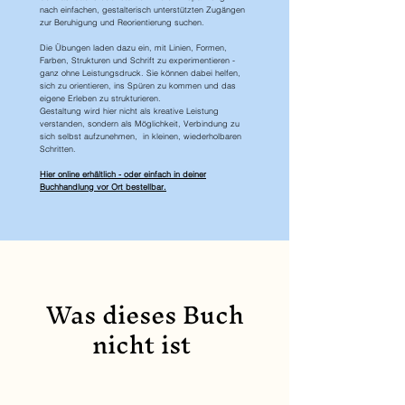
nach einfachen, gestalterisch unterstützten Zugängen
zur Beruhigung und Reorientierung suchen.
Die Übungen laden dazu ein, mit Linien, Formen,
Farben, Strukturen und Schrift zu experimentieren -
ganz ohne Leistungsdruck. Sie können dabei helfen,
sich zu orientieren, ins Spüren zu kommen und das
eigene Erleben zu strukturieren.
Gestaltung wird hier nicht als kreative Leistung
verstanden, sondern als Möglichkeit, Verbindung zu
sich selbst aufzunehmen, in kleinen, wiederholbaren
Schritten.
Hier online erhältlich - oder einfach in deiner
Buchhandlung vor Ort bestellbar.
Was dieses Buch
nicht ist